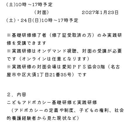
(土)10時～17時予定
（対面） 2027年1月23日
(土)・24日(日)10時～17時予定
※基礎研修修了者（修了証受取済の方）のみ実践研
修を受講できます
※実践研修はオンデマンド視聴、対面の受講が必要
です（オンラインは任意となります）
※実践研修の対面会場は愛知ＰＦＳ協会3階（名古
屋市中区大須1丁目21番35号）です
２．内容
こどもアドボカシー基礎研修と実践研修
(アドボカシーの定義や制度、子どもの権利、社会
的養護経験者から見た現状など）