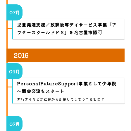
07月
児童発達支援／放課後等デイサービス事業「ア
フタースクールＰＦＳ」を名古屋市認可
2016
04月
PersonalFutureSupport事業として少年院
へ面会交流をスタート
非行少年などが社会から断絶してしまうことを防ぐ
07月