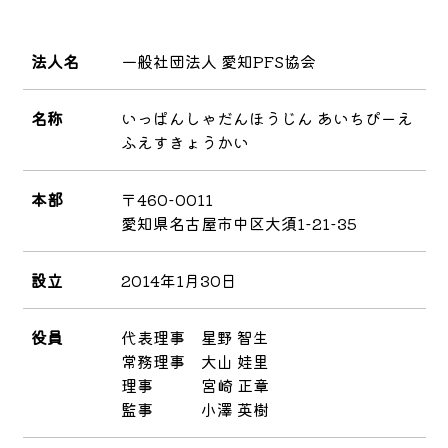
法人名
一般社団法人 愛知PFS協会
名称
いっぱんしゃだんほうじん あいちぴーえ
ふえすきょうかい
本部
〒460-0011
愛知県名古屋市中区大須1-21-35
設立
2014年1月30日
役員
代表理事 星野 智生
常務理事 大山 娃里
理事 宮崎 正章
監事 小澤 英樹