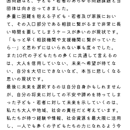
困問題など、子ども・若者のあらゆる問題課題と当
団体は向き合ってきました。
多重に困難を抱える子ども・若者及び家族におい
て、その入口部分である相談に繋がるまで非常に長
い時間を要してしまうケースが多いのが現状です。
「もっと早く相談機関や支援機関に繋がっていた
ら…」と思わずにはいられない事も度々でした。
また10代の子どもたちの多くに共通して言えるの
は、大人を信用していない、未来へ希望が持てな
い、自分を大切にできないなど、本当に悲しくなる
思いの現状です。
最後に未来を選択するのは自分自身かもしれません
が、自分の将来に対しての不安や諦めを持ってしま
った子ども・若者に対して未来を示していくのは、
私たち大人や地域、社会の責任だと考えています。
私たちが持つ経験や情報、社会資源を最大限に活用
し、一人でも多くの子どもたちの力になれるよう今